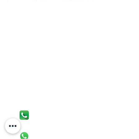
QUEM SOMOS
Fundada em 2011 por profissionais com mais
de 20 anos de experiência no ramo, a Original
Lubrificantes está situada em Guarulhos/SP,
onde atua na distribuição de lubrificantes,
graxas, fluídos automotivos e industriais.
Referência no atendimento e na agilidade de
sua entrega, a Original se consolidou no
segmento atacadista, trabalhando com as
melhores marcas e com os principais
fornecedores do mercado.
FALE CONOSCO
TELEFONES:
(11) 4963-1018
WHATSAPP: