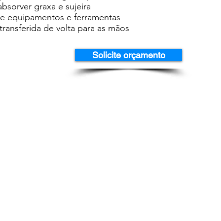
absorver graxa e sujeira
 de equipamentos e ferramentas
transferida de volta para as mãos
Solicite orçamento
QUEM SOMOS
CO
Fundada em 2011 por profissionais
com mais de 20 anos de experiência no
ramo, a Original Lubrificantes está
situada em Guarulhos/SP, onde atua na
distribuição de lubrificantes, graxas,
fluídos automotivos e industriais.
Referência no atendimento e na
agilidade de sua entrega, a Original se