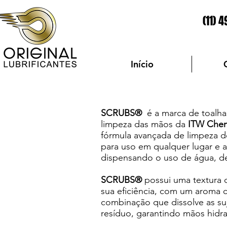
(11) 
Início
SCRUBS®
é a marca de toalh
limpeza das mãos da
ITW Chem
fórmula avançada de limpeza d
para uso em qualquer lugar e
dispensando o uso de água, d
SCRUBS®
possui uma textura 
sua eficiência, com um aroma cí
combinação que dissolve as suj
resíduo, garantindo mãos hidra