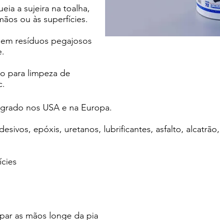
eia a sujeira na toalha,
ãos ou às superfícies.
sem resíduos pegajosos
e.
o para limpeza de
c.
grado nos USA e na Europa.
desivos, epóxis, uretanos, lubrificantes, asfalto, alcatrã
ícies
mpar as mãos longe da pia