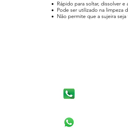
Rápido para soltar, dissolver e 
Pode ser utilizado na limpeza
Não permite que a sujeira seja 
FALE CONOS
TELEFONES:
(11) 4963-1018
WHATSAPP:
(11) 99386-4437