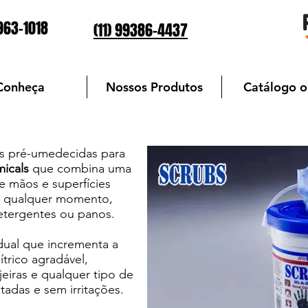
4963-1018
(11) 99386-4437
Conheça
Nossos Produtos
Catálogo o
as pré-umedecidas para
icals
que combina uma
e mãos e superfícies
 a qualquer momento,
etergentes ou panos.
dual que incrementa a
trico agradável,
eiras e qualquer tipo de
tadas e sem irritações.